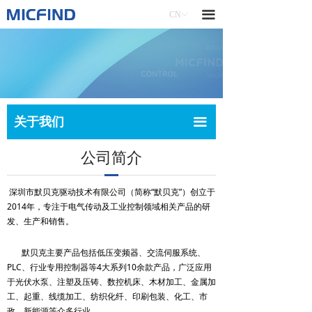
끀
公司简介
首页
ꀇ
CN
ꀅ
联系我们
企业文化
公司历程
关于我们
ꁢ
资质荣誉
产品中心
ꁦ
关于我们
끀
联系我们
解决方案
ꀢ
公司简介
新闻中心
服务与支持
ꁱ
深圳市默贝克驱动技术有限公司（简称“默贝克”）创立于
联系我们
ꂅ
2014年，专注于电气传动及工业控制领域相关产品的研
发、生产和销售。
下载中心
ꄈ
默贝克主要产品包括低压变频器、交流伺服系统、
意见反馈
ꂐ
PLC、行业专用控制器等4大系列10余款产品，广泛应用
于光伏水泵、注塑及压铸、数控机床、木材加工、金属加
工、起重、线缆加工、纺织化纤、印刷包装、化工、市
政、新能源等众多行业。