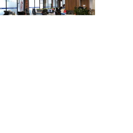
首页
关于我们
产品中心
解决方案
服务支持
联系
我们
公司简介
变频器
橡塑机械
服务流程
人才理念
企业文化
行业专机
数控机床
服务网络
福利制度
公司历程
伺服控制
线材线缆
问题答疑
社会招聘
控制技术
资质荣誉
印刷包装
下载
中心
校园招聘
联系我们
纺织印染
意见反馈
新闻中心
光伏水泵
其他行业